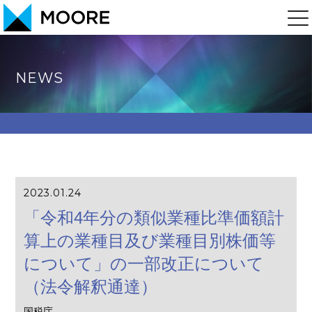
NEWS
2023.01.24
「令和4年分の類似業種比準価額計
算上の業種目及び業種目別株価等
について」の一部改正について
（法令解釈通達）
国税庁