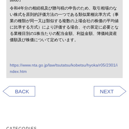
令和4年分の相続税及び贈与税の申告のため、取引相場のな
い株式を原則的評価方法の一つである類似業種比準方式（事
業の種類が同一又は類似する複数の上場会社の株価の平均値
に比準する方式）により評価する場合、その算定に必要とな
る業種目別の1株当たりの配当金額、利益金額、簿価純資産
価額及び株価について定めています。
https://www.nta.go.jp/law/tsutatsu/kobetsu/hyoka/r05/2301/i
ndex.htm
BACK
NEXT
CATEGORIES