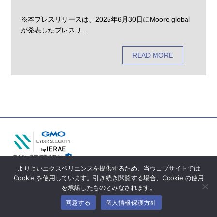
※本プレスリリースは、2025年6月30日にMoore global
が発表したプレスリ…
READ MORE
よりよいエクスペリエンスを提供するため、当ウェブサイトでは
© Moore Mirai&Co. All Right Reserved.
Cookie を使用しています。引き続き閲覧する場合、Cookie の使用
を承諾したものとみなされます。
同意する
個人情報保護方針