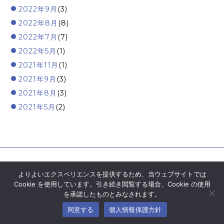
2022年9月
(3)
2022年8月
(8)
2022年7月
(7)
2022年5月
(1)
2021年11月
(1)
2021年9月
(3)
2021年8月
(3)
2021年5月
(2)
よりよいエクスペリエンスを提供するため、当ウェブサイトでは
Cookie を使用しています。引き続き閲覧する場合、Cookie の使用
を承諾したものとみなされます。
© Moore Mirai&Co. All Right Reserved.
同意する
個人情報保護方針