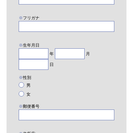
※
フリガナ
※
生年月日
年
月
日
※
性別
男
女
※
郵便番号