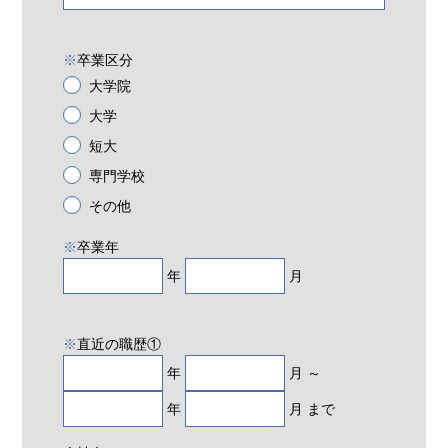
※
卒業区分
大学院
大学
短大
専門学校
その他
※
卒業年
年
月
※
直近の職歴①
年
月 ～
年
月 まで