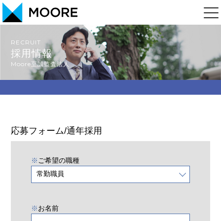
RECRUIT
採用情報
Moore至誠監査法人
応募フォーム/通年採用
※
ご希望の職種
※
お名前