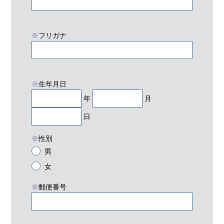
※
フリガナ
※
生年月日
年
月
日
※
性別
男
女
※
郵便番号