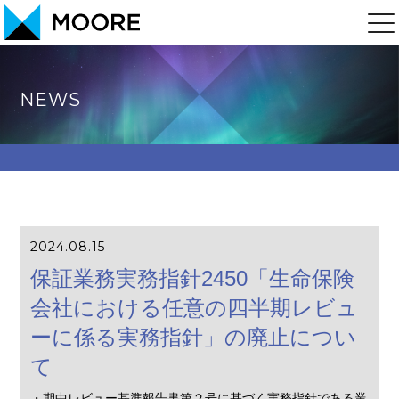
NEWS
2024.08.15
保証業務実務指針2450「生命保険
会社における任意の四半期レビュ
ーに係る実務指針」の廃止につい
て
・期中レビュー基準報告書第２号に基づく実務指針である業