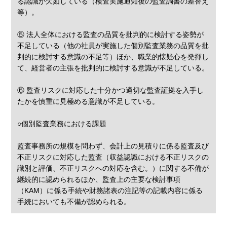
る認識が欠如している（検査実施通知後の監査調書の差替え
等）。
⑤ 法人全体における監査の品質を批判的に検討する姿勢が
不足している（他の社員が実施した個別監査業務の品質を批
判的に検討する意識の不足等）ほか、職業的懐疑心を発揮し
て、経営者の主張を批判的に検討する意識が不足している。
⑥ 監査リスクに対応した十分かつ適切な監査証拠を入手し
たかを慎重に見極める意識が不足している。
○個別監査業務における課題
監査事務所の規模を問わず、会計上の見積りに係る監査及び
不正リスクに対応した監査（収益認識における不正リスクの
識別と評価、不正リスクへの対応を含む。）に関する不備が
継続的に認められるほか、監査上の主要な検討事項
（KAM）に係る手続や財務諸表の注記等の記載内容に係る
手続においても不備が認められる。